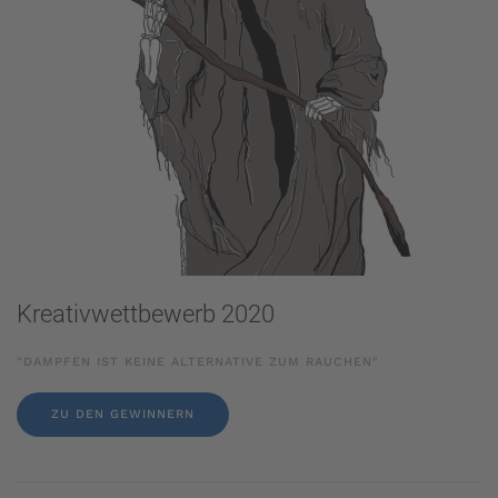
Kreativwettbewerb 2020
"DAMPFEN IST KEINE ALTERNATIVE ZUM RAUCHEN"
ZU DEN GEWINNERN